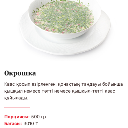
Окрошка
Квас қосып әзірленген, қонақтың таңдауы бойынша
қышқыл немесе тәтті немесе қышқыл-тәтті квас
құйылады.
Порциясы:
500 гр.
Бағасы:
3010 ₸