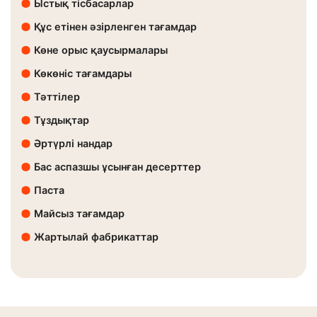
Ыстық тісбасарлар
Құс етінен әзірленген тағамдар
Көне орыс қаусырмалары
Көкөніс тағамдары
Тәттілер
Тұздықтар
Әртүрлі нандар
Бас аспазшы ұсынған десерттер
Паста
Майсыз тағамдар
Жартылай фабрикаттар