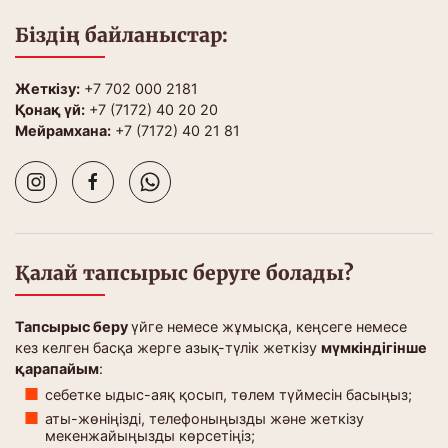
Біздің байланыстар:
Жеткізу:
+7 702 000 2181
Қонақ үй:
+7 (7172) 40 20 20
Мейрамхана:
+7 (7172) 40 21 81
Қалай тапсырыс беруге болады?
Тапсырыс беру
үйге немесе жұмысқа, кеңсеге немесе
кез келген басқа жерге азық-түлік жеткізу
мүмкіндігінше
қарапайым
:
себетке ыдыс-аяқ қосып, төлем түймесін басыңыз;
аты-жөніңізді, телефоныңызды және жеткізу
мекенжайыңызды көрсетіңіз;