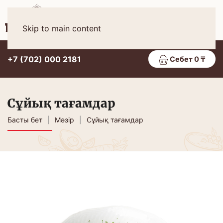
Қаз
МӘЗІР
Skip to main content
+7 (702) 000 2181
Себет 0 ₸
Сұйық тағамдар
Басты бет
Мәзір
Сұйық тағамдар