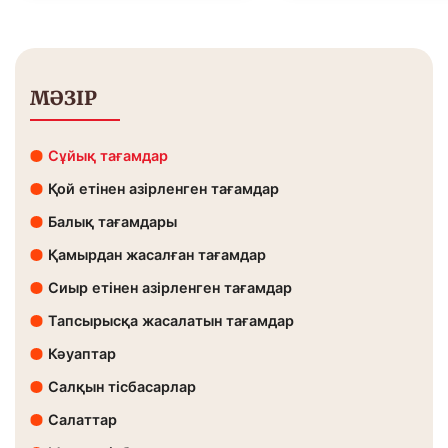
МӘЗІР
Сұйық тағамдар
Қой етінен азірленген тағамдар
Балық тағамдары
Қамырдан жасалған тағамдар
Сиыр етінен азірленген тағамдар
Тапсырысқа жасалатын тағамдар
Кәуаптар
Салқын тісбасарлар
Салаттар