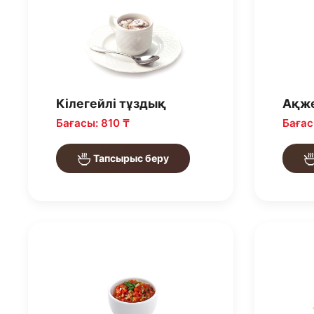
Кілегейлі тұздық
Ақж
Бағасы: 810 ₸
Бағас
Тапсырыс беру