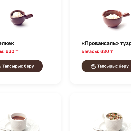
елкек
«Провансаль» тұз
ы: 630 ₸
Бағасы: 630 ₸
Тапсырыс беру
Тапсырыс беру