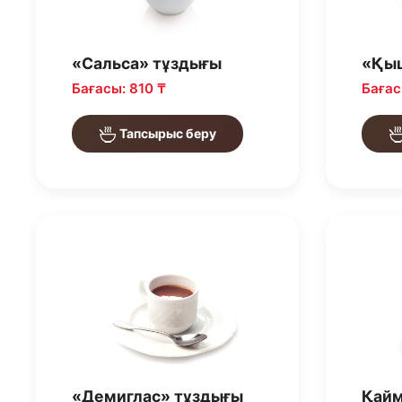
«Сальса» тұздығы
«Қы
Бағасы: 810 ₸
Бағас
Тапсырыс беру
«Демиглас» тұздығы
Қайм