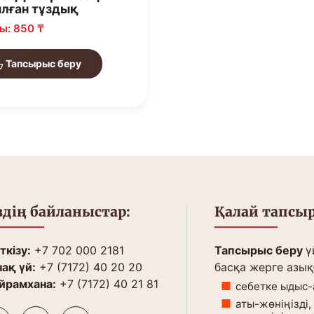
лған тұздық
ы: 850 ₸
Тапсырыс беру
здің байланыстар:
Қалай тапсыр
кізу:
+7 702 000 2181
Тапсырыс беру
ү
ақ үй:
+7 (7172) 40 20 20
басқа жерге азық
йрамхана:
+7 (7172) 40 21 81
себетке ыдыс-
аты-жөніңізді