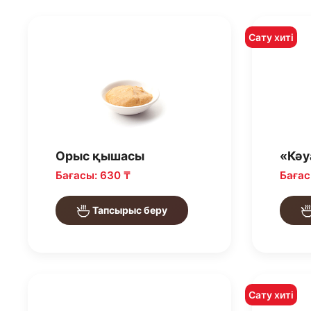
Сату хиті
Орыс қышасы
«Кәу
Бағасы: 630 ₸
Бағас
Тапсырыс беру
Сату хиті