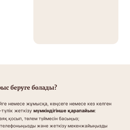
ыс беруге болады?
йге немесе жұмысқа, кеңсеге немесе кез келген
-түлік жеткізу
мүмкіндігінше қарапайым
:
аяқ қосып, төлем түймесін басыңыз;
, телефоныңызды және жеткізу мекенжайыңызды