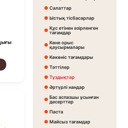
Салаттар
Ыстық тісбасарлар
Құс етінен әзірленген
тағамдар
дығы
Көне орыс
қаусырмалары
Көкөніс тағамдары
Тәттілер
Тұздықтар
Әртүрлі нандар
Бас аспазшы ұсынған
десерттер
Паста
Майсыз тағамдар