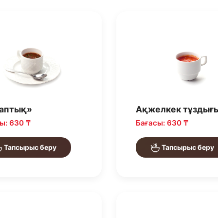
аптық»
Ақжелкек тұздығ
ы: 630 ₸
Бағасы: 630 ₸
Тапсырыс беру
Тапсырыс беру