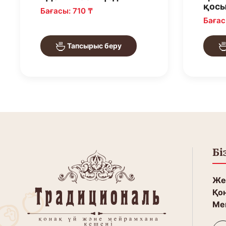
қосы
Бағасы: 710 ₸
Бағас
Тапсырыс беру
Бі
Жет
Қон
Ме