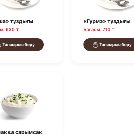
ша» тұздығы
«Гурмэ» тұздығы
ы: 630 ₸
Бағасы: 710 ₸
Тапсырыс беру
Тапсырыс беру
аққа сарымсақ