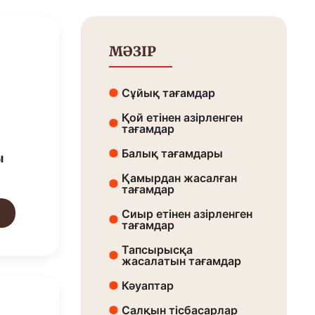
МӘЗІР
Сұйық тағамдар
Қой етінен азірленген
тағамдар
Балық тағамдары
ы
Қамырдан жасалған
тағамдар
Сиыр етінен азірленген
тағамдар
Тапсырысқа
жасалатын тағамдар
Кәуаптар
Салқын тісбасарлар