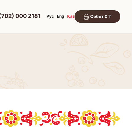
(702) 000 2181
Рус
Eng
Қаз
Себет 0 ₸