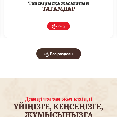
Тапсырысқа жасалатын
ТАҒАМДАР
Көру
Все разделы
Дәмді тағам жеткізілді
ҮЙІҢІЗГЕ, КЕҢСЕҢІЗГЕ,
ЖҰМЫСЫҢЫЗҒА