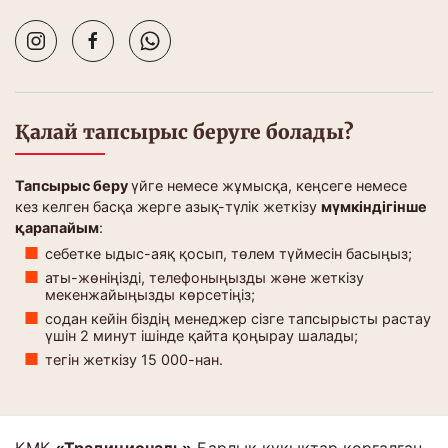
Қалай тапсырыс беруге болады?
Тапсырыс беру
үйге немесе жұмысқа, кеңсеге немесе
кез келген басқа жерге азық-түлік жеткізу
мүмкіндігінше
қарапайым
:
себетке ыдыс-аяқ қосып, төлем түймесін басыңыз;
аты-жөніңізді, телефоныңызды және жеткізу
мекенжайыңызды көрсетіңіз;
содан кейін біздің менеджер сізге тапсырысты растау
үшін 2 минут ішінде қайта қоңырау шалады;
тегін жеткізу 15 000-нан.