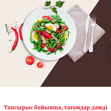
Тапсырыс бойынша, тағамдар дәмді