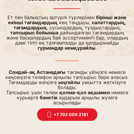
Ет пен балықтың әртүрлі түрлерінен
бірінші және
екінші тағамдардың
кең таңдауы,
салаттардың,
тағамдардың
, сусындардың, тұздықтардың,
тапсырыс бойынша
дайындалған тағамдардың
және басқалардың бай ассортименті бар, олардың
дәмі тіпті ең талғампазды да қалдырмайды
гурмандар немқұрайлы
.
Сондай-ақ Астанадағы
тағамды үйіңізге немесе
кеңсеңізге телефон арқылы тапсырыс бере аласыз.
Тағамдарды өзіңізге
ыңғайлы
уақытта жеткізуге
болады.
Тапсырыс үшін төлем
қолма-қол ақшамен
немесе
курьерге
банктік
аударым арқылы жүзеге
асырылады
+7 702 000 2181