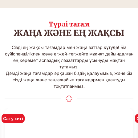
Түрлі тағам
ЖАҢА ЖӘНЕ ЕҢ ЖАҚСЫ
Сізді ең жақсы тағамдар мен жаңа заттар күтуде! Біз
сүйіспеншілікпен және егжей-тегжейге мұқият дайындалған
ең керемет аспаздық ләззаттарды ұсынуды мақтан
тұтамыз.
Дәмді жаңа тағамдар әрқашан біздің қалауымыз, және біз
сізді жаңа және таңғажайып тағамдармен қуантуды
тоқтатпаймыз.
Сату хиті