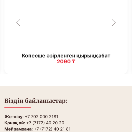
Көпесше әзірленген қырыққабат
2090 ₸
Біздің байланыстар:
Жеткізу:
+7 702 000 2181
Қонақ үй:
+7 (7172) 40 20 20
Мейрамхана:
+7 (7172) 40 21 81