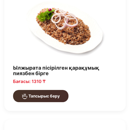
Ылжырата пісірілген қарақұмық
пиязбен бірге
Бағасы: 1310 ₸
Тапсырыс беру