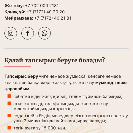
Жеткізу:
+7 702 000 2181
Қонақ үй:
+7 (7172) 40 20 20
Мейрамхана:
+7 (7172) 40 21 81
Қалай тапсырыс беруге болады?
Тапсырыс беру
үйге немесе жұмысқа, кеңсеге немесе
кез келген басқа жерге азық-түлік жеткізу
мүмкіндігінше
қарапайым
:
себетке ыдыс-аяқ қосып, төлем түймесін басыңыз;
аты-жөніңізді, телефоныңызды және жеткізу
мекенжайыңызды көрсетіңіз;
содан кейін біздің менеджер сізге тапсырысты растау
үшін 2 минут ішінде қайта қоңырау шалады;
тегін жеткізу 15 000-нан.