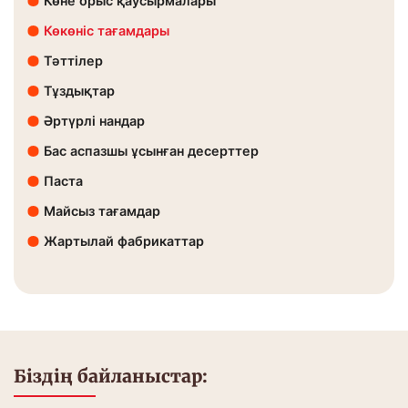
Көне орыс қаусырмалары
Көкөніс тағамдары
Тәттілер
Тұздықтар
Әртүрлі нандар
Бас аспазшы ұсынған десерттер
Паста
Майсыз тағамдар
Жартылай фабрикаттар
Біздің байланыстар: