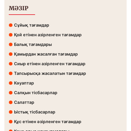
МӘЗІР
Сұйық тағамдар
Қой етінен азірленген тағамдар
Балық тағамдары
Қамырдан жасалған тағамдар
Сиыр етінен азірленген тағамдар
Тапсырысқа жасалатын тағамдар
Кәуаптар
Салқын тісбасарлар
Салаттар
Ыстық тісбасарлар
Құс етінен әзірленген тағамдар