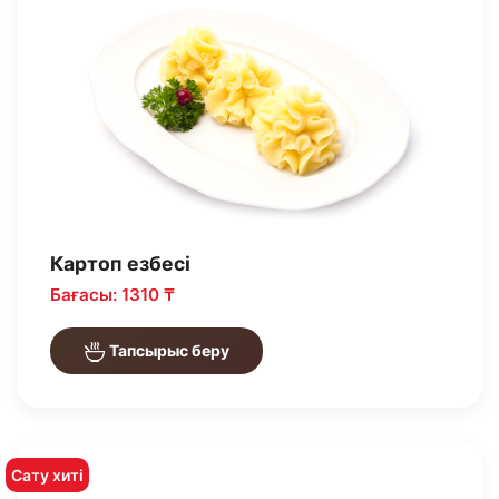
Картоп езбесі
Бағасы: 1310 ₸
Тапсырыс беру
Сату хиті