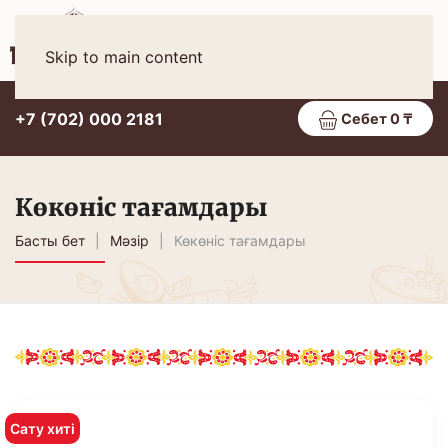
Қаз
МӘЗІР
Skip to main content
+7 (702) 000 2181
Себет 0 ₸
Көкөніс тағамдары
Басты бет
Мәзір
Көкөніс тағамдары
Сату хиті