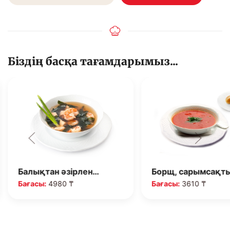
Біздің басқа тағамдарымыз...
Балықтан әзірлен…
Борщ, сарымсақт
Бағасы:
4980 ₸
Бағасы:
3610 ₸