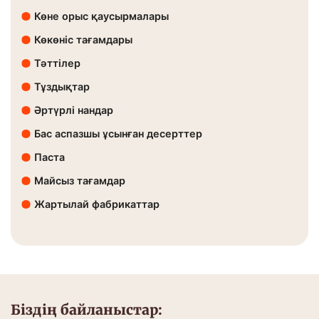
Көне орыс қаусырмалары
Көкөніс тағамдары
Тәттілер
Тұздықтар
Әртүрлі нандар
Бас аспазшы ұсынған десерттер
Паста
Майсыз тағамдар
Жартылай фабрикаттар
Біздің байланыстар: