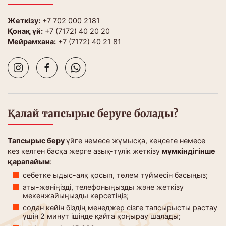
Жеткізу:
+7 702 000 2181
Қонақ үй:
+7 (7172) 40 20 20
Мейрамхана:
+7 (7172) 40 21 81
Қалай тапсырыс беруге болады?
Тапсырыс беру
үйге немесе жұмысқа, кеңсеге немесе
кез келген басқа жерге азық-түлік жеткізу
мүмкіндігінше
қарапайым
:
себетке ыдыс-аяқ қосып, төлем түймесін басыңыз;
аты-жөніңізді, телефоныңызды және жеткізу
мекенжайыңызды көрсетіңіз;
содан кейін біздің менеджер сізге тапсырысты растау
үшін 2 минут ішінде қайта қоңырау шалады;