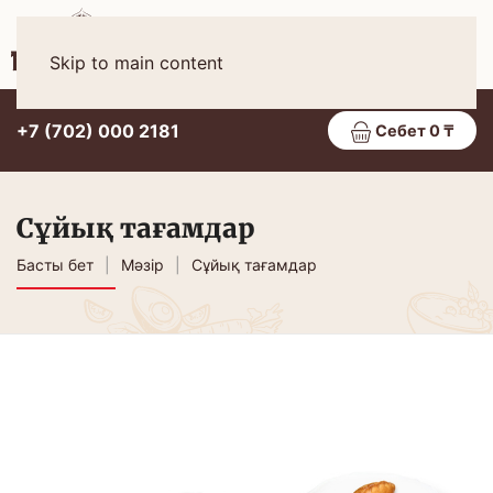
Қаз
МӘЗІР
Skip to main content
+7 (702) 000 2181
Себет 0 ₸
Сұйық тағамдар
Басты бет
Мәзір
Сұйық тағамдар