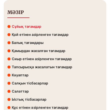
МӘЗІР
Сұйық тағамдар
Қой етінен азірленген тағамдар
Балық тағамдары
Қамырдан жасалған тағамдар
Сиыр етінен азірленген тағамдар
Тапсырысқа жасалатын тағамдар
Кәуаптар
Салқын тісбасарлар
Салаттар
Ыстық тісбасарлар
Құс етінен әзірленген тағамдар