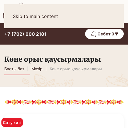
Қаз
МӘЗІР
Skip to main content
+7 (702) 000 2181
Себет 0 ₸
Көне орыс қаусырмалары
Басты бет
Мәзір
Көне орыс қаусырмалары
Сату хиті