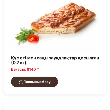
Құс еті мен саңырауқұлақтар қосылған
(0.7 кг)
Бағасы: 6140 ₸
Тапсырыс беру