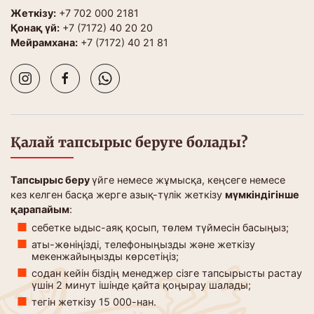
Жеткізу:
+7 702 000 2181
Қонақ үй:
+7 (7172) 40 20 20
Мейрамхана:
+7 (7172) 40 21 81
Қалай тапсырыс беруге болады?
Тапсырыс беру
үйге немесе жұмысқа, кеңсеге немесе
кез келген басқа жерге азық-түлік жеткізу
мүмкіндігінше
қарапайым
:
себетке ыдыс-аяқ қосып, төлем түймесін басыңыз;
аты-жөніңізді, телефоныңызды және жеткізу
мекенжайыңызды көрсетіңіз;
содан кейін біздің менеджер сізге тапсырысты растау
үшін 2 минут ішінде қайта қоңырау шалады;
тегін жеткізу 15 000-нан.