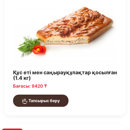
Құс еті мен саңырауқұлақтар қосылған
(1.4 кг)
Бағасы: 9420 ₸
Тапсырыс беру