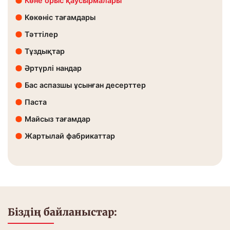
Көне орыс қаусырмалары
Көкөніс тағамдары
Тәттілер
Тұздықтар
Әртүрлі нандар
Бас аспазшы ұсынған десерттер
Паста
Майсыз тағамдар
Жартылай фабрикаттар
Біздің байланыстар: