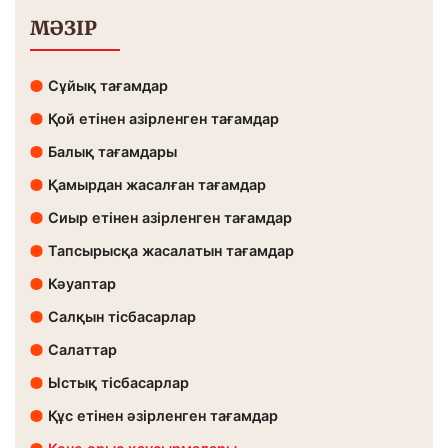
МӘЗІР
Сұйық тағамдар
Қой етінен азірленген тағамдар
Балық тағамдары
Қамырдан жасалған тағамдар
Сиыр етінен азірленген тағамдар
Тапсырысқа жасалатын тағамдар
Кәуаптар
Салқын тісбасарлар
Салаттар
Ыстық тісбасарлар
Құс етінен әзірленген тағамдар