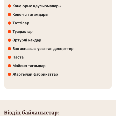
Көне орыс қаусырмалары
Көкөніс тағамдары
Тәттілер
Тұздықтар
Әртүрлі нандар
Бас аспазшы ұсынған десерттер
Паста
Майсыз тағамдар
Жартылай фабрикаттар
Біздің байланыстар: