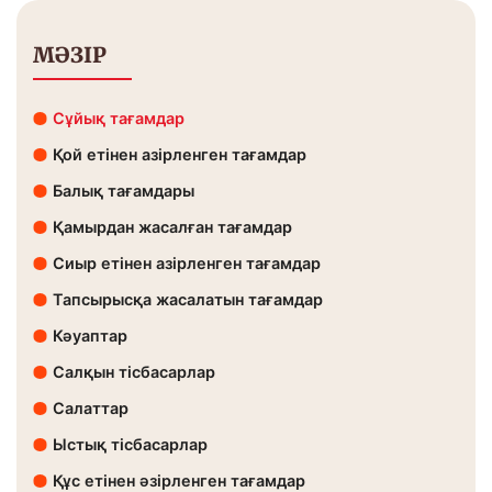
МӘЗІР
Сұйық тағамдар
Қой етінен азірленген тағамдар
Балық тағамдары
Қамырдан жасалған тағамдар
Сиыр етінен азірленген тағамдар
Тапсырысқа жасалатын тағамдар
Кәуаптар
Салқын тісбасарлар
Салаттар
Ыстық тісбасарлар
Құс етінен әзірленген тағамдар