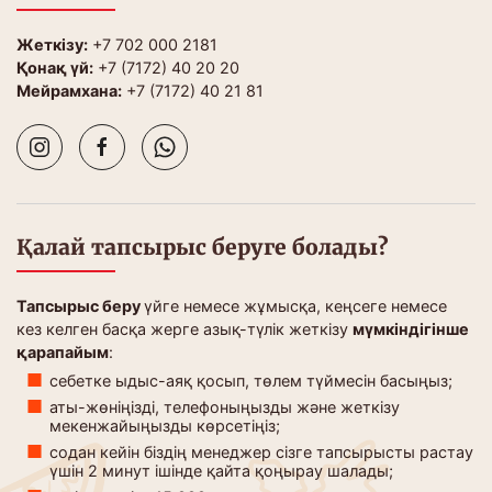
Жеткізу:
+7 702 000 2181
Қонақ үй:
+7 (7172) 40 20 20
Мейрамхана:
+7 (7172) 40 21 81
Қалай тапсырыс беруге болады?
Тапсырыс беру
үйге немесе жұмысқа, кеңсеге немесе
кез келген басқа жерге азық-түлік жеткізу
мүмкіндігінше
қарапайым
:
себетке ыдыс-аяқ қосып, төлем түймесін басыңыз;
аты-жөніңізді, телефоныңызды және жеткізу
мекенжайыңызды көрсетіңіз;
содан кейін біздің менеджер сізге тапсырысты растау
үшін 2 минут ішінде қайта қоңырау шалады;