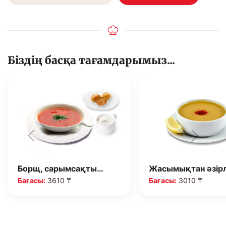
Біздің басқа тағамдарымыз...
Жасымықтан әзірл…
Нәрлі ушица, бәл
Бағасы:
3010 ₸
Бағасы:
4990 ₸