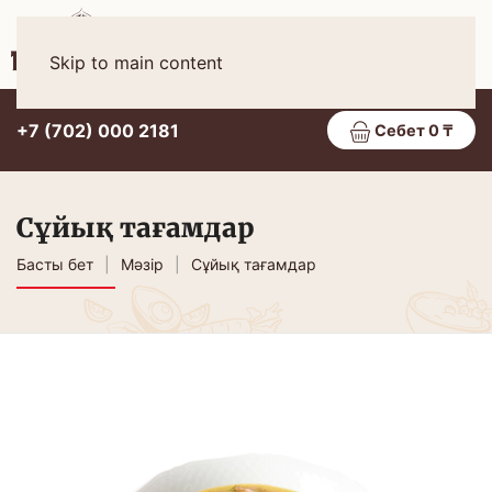
Қаз
МӘЗІР
Skip to main content
+7 (702) 000 2181
Себет 0 ₸
Сұйық тағамдар
Басты бет
Мәзір
Сұйық тағамдар