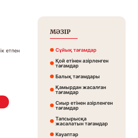
МӘЗІР
Сұйық тағамдар
ік етпен
Қой етінен азірленген
тағамдар
Балық тағамдары
Қамырдан жасалған
тағамдар
Сиыр етінен азірленген
тағамдар
Тапсырысқа
жасалатын тағамдар
Кәуаптар