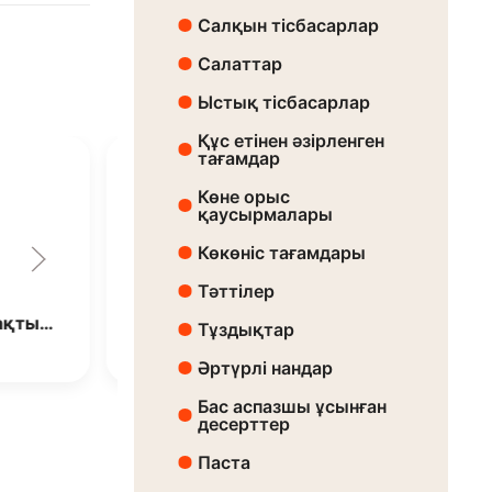
Салқын тісбасарлар
Салаттар
Ыстық тісбасарлар
Құс етінен әзірленген
тағамдар
Көне орыс
қаусырмалары
Көкөніс тағамдары
Тәттілер
ақты…
Окрошка
Тұздықтар
Бағасы:
3010 ₸
Әртүрлі нандар
Бас аспазшы ұсынған
десерттер
Паста