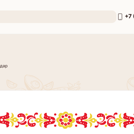
+7 
мдар