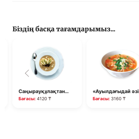
Біздің басқа тағамдарымыз...
Саңырауқұлақтан…
«Ауылдағыдай әз
Бағасы:
4120 ₸
Бағасы:
3160 ₸