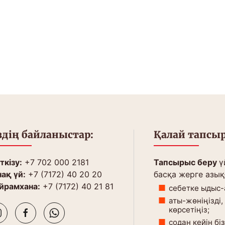
здің байланыстар:
Қалай тапсыр
кізу:
+7 702 000 2181
Тапсырыс беру
ү
ақ үй:
+7 (7172) 40 20 20
басқа жерге азық
йрамхана:
+7 (7172) 40 21 81
себетке ыдыс-
аты-жөніңізді
көрсетіңіз;
содан кейін бі