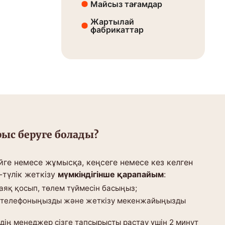
Майсыз тағамдар
Жартылай
фабрикаттар
ыс беруге болады?
йге немесе жұмысқа, кеңсеге немесе кез келген
-түлік жеткізу
мүмкіндігінше қарапайым
:
аяқ қосып, төлем түймесін басыңыз;
, телефоныңызды және жеткізу мекенжайыңызды
здің менеджер сізге тапсырысты растау үшін 2 минут