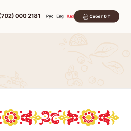
(702) 000 2181
Рус
Eng
Қаз
Себет 0 ₸