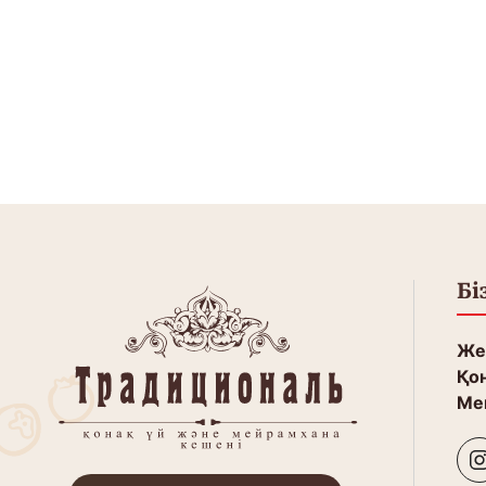
Бі
Жет
Қон
Ме