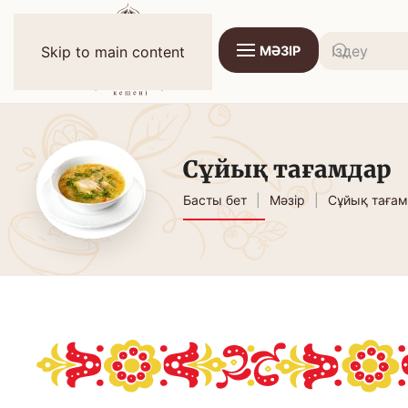
МӘЗІР
Skip to main content
Сұйық тағамдар
Басты бет
Мәзір
Сұйық таға