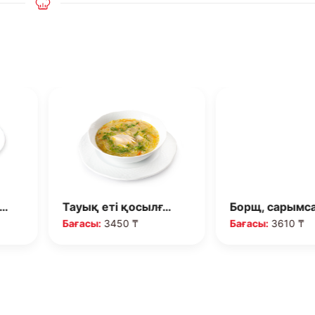
і…
Тауық еті қосылғ…
Борщ, сарымс
Бағасы:
3450 ₸
Бағасы:
3610 ₸