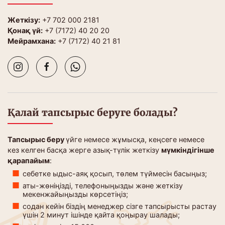
Жеткізу:
+7 702 000 2181
Қонақ үй:
+7 (7172) 40 20 20
Мейрамхана:
+7 (7172) 40 21 81
Қалай тапсырыс беруге болады?
Тапсырыс беру
үйге немесе жұмысқа, кеңсеге немесе
кез келген басқа жерге азық-түлік жеткізу
мүмкіндігінше
қарапайым
:
себетке ыдыс-аяқ қосып, төлем түймесін басыңыз;
аты-жөніңізді, телефоныңызды және жеткізу
мекенжайыңызды көрсетіңіз;
содан кейін біздің менеджер сізге тапсырысты растау
үшін 2 минут ішінде қайта қоңырау шалады;