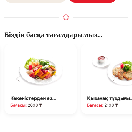
Біздің басқа тағамдарымыз...
Көкөністерден әз…
Қызанақ тұздығы
Бағасы:
2690 ₸
Бағасы:
2190 ₸