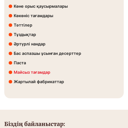
Көне орыс қаусырмалары
Көкөніс тағамдары
Тәттілер
Тұздықтар
Әртүрлі нандар
Бас аспазшы ұсынған десерттер
Паста
Майсыз тағамдар
Жартылай фабрикаттар
Біздің байланыстар: