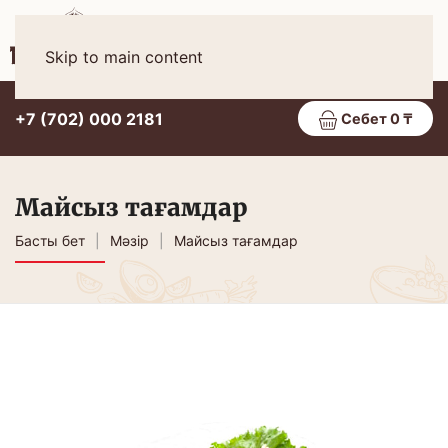
Қаз
МӘЗІР
Skip to main content
+7 (702) 000 2181
Себет 0 ₸
Майсыз тағамдар
Басты бет
Мәзір
Майсыз тағамдар