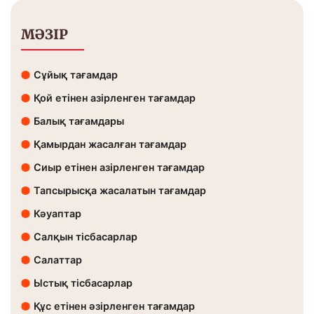
МӘЗІР
Сұйық тағамдар
Қой етінен азірленген тағамдар
Балық тағамдары
Қамырдан жасалған тағамдар
Сиыр етінен азірленген тағамдар
Тапсырысқа жасалатын тағамдар
Кәуаптар
Салқын тісбасарлар
Салаттар
Ыстық тісбасарлар
Құс етінен әзірленген тағамдар