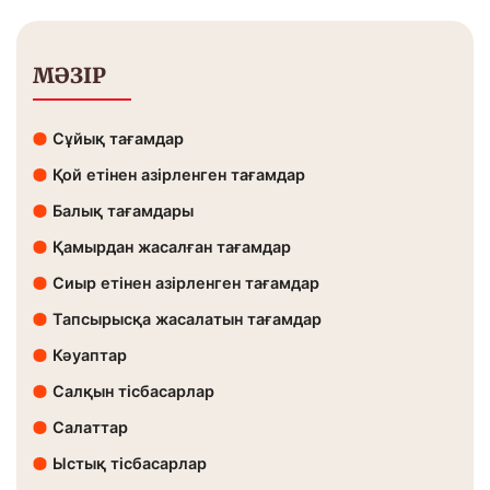
МӘЗІР
Сұйық тағамдар
Қой етінен азірленген тағамдар
Балық тағамдары
Қамырдан жасалған тағамдар
Сиыр етінен азірленген тағамдар
Тапсырысқа жасалатын тағамдар
Кәуаптар
Салқын тісбасарлар
Салаттар
Ыстық тісбасарлар