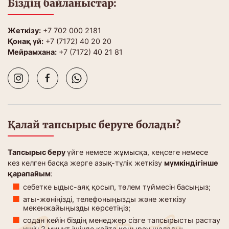
Біздің байланыстар:
Жеткізу:
+7 702 000 2181
Қонақ үй:
+7 (7172) 40 20 20
Мейрамхана:
+7 (7172) 40 21 81
Қалай тапсырыс беруге болады?
Тапсырыс беру
үйге немесе жұмысқа, кеңсеге немесе
кез келген басқа жерге азық-түлік жеткізу
мүмкіндігінше
қарапайым
:
себетке ыдыс-аяқ қосып, төлем түймесін басыңыз;
аты-жөніңізді, телефоныңызды және жеткізу
мекенжайыңызды көрсетіңіз;
содан кейін біздің менеджер сізге тапсырысты растау
үшін 2 минут ішінде қайта қоңырау шалады;