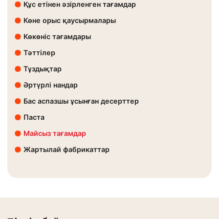
Құс етінен әзірленген тағамдар
Көне орыс қаусырмалары
Көкөніс тағамдары
Тәттілер
Тұздықтар
Әртүрлі нандар
Бас аспазшы ұсынған десерттер
Паста
Майсыз тағамдар
Жартылай фабрикаттар