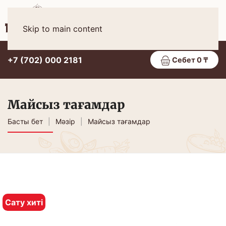
Қаз
МӘЗІР
Skip to main content
+7 (702) 000 2181
Себет 0 ₸
Майсыз тағамдар
Басты бет
Мәзір
Майсыз тағамдар
Сату хиті