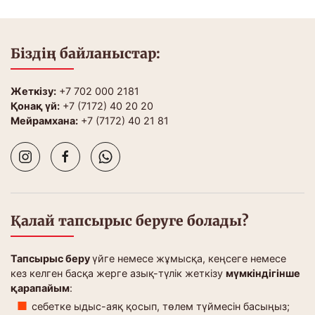
Біздің байланыстар:
Жеткізу:
+7 702 000 2181
Қонақ үй:
+7 (7172) 40 20 20
Мейрамхана:
+7 (7172) 40 21 81
Қалай тапсырыс беруге болады?
Тапсырыс беру
үйге немесе жұмысқа, кеңсеге немесе
кез келген басқа жерге азық-түлік жеткізу
мүмкіндігінше
қарапайым
:
себетке ыдыс-аяқ қосып, төлем түймесін басыңыз;