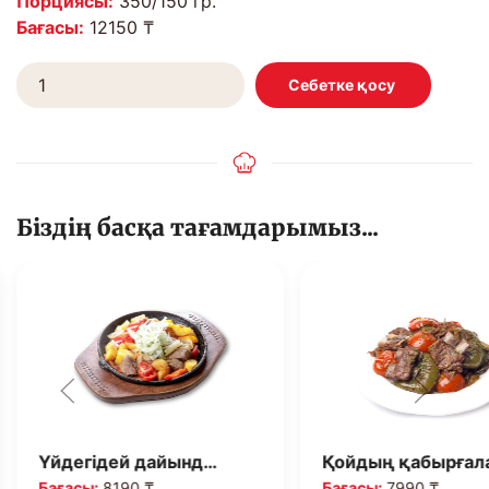
Порциясы:
350/150 гр.
Бағасы:
12150 ₸
Біздің басқа тағамдарымыз...
Үйдегідей дайынд…
Қойдың қабырғал
Бағасы:
8190 ₸
Бағасы:
7990 ₸