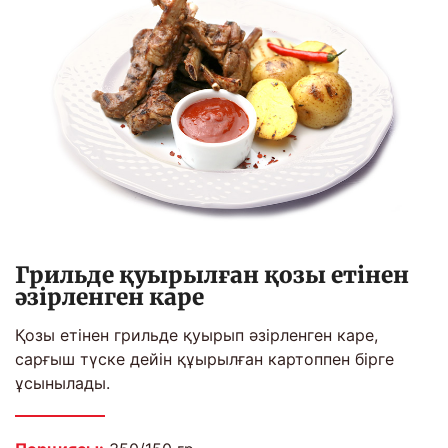
Грильде қуырылған қозы етінен
әзірленген каре
Қозы етінен грильде қуырып әзірленген каре,
сарғыш түске дейін құырылған картоппен бірге
ұсынылады.