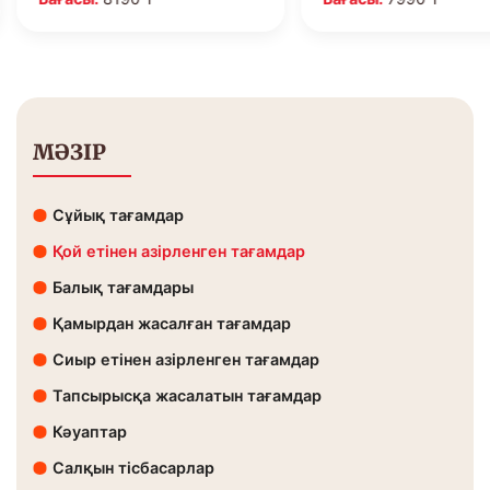
МӘЗІР
Сұйық тағамдар
Қой етінен азірленген тағамдар
Балық тағамдары
Қамырдан жасалған тағамдар
Сиыр етінен азірленген тағамдар
Тапсырысқа жасалатын тағамдар
Кәуаптар
Салқын тісбасарлар