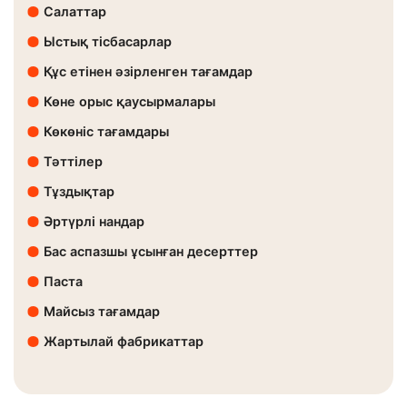
Салаттар
Ыстық тісбасарлар
Құс етінен әзірленген тағамдар
Көне орыс қаусырмалары
Көкөніс тағамдары
Тәттілер
Тұздықтар
Әртүрлі нандар
Бас аспазшы ұсынған десерттер
Паста
Майсыз тағамдар
Жартылай фабрикаттар