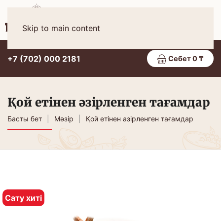
Қаз
МӘЗІР
Skip to main content
+7 (702) 000 2181
Себет 0 ₸
Қой етінен әзірленген тағамдар
Басты бет
Мәзір
Қой етінен азірленген тағамдар
Сату хиті