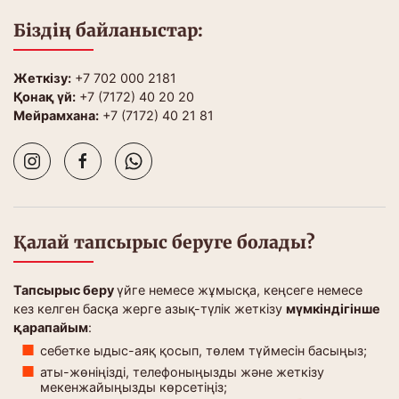
Біздің байланыстар:
Жеткізу:
+7 702 000 2181
Қонақ үй:
+7 (7172) 40 20 20
Мейрамхана:
+7 (7172) 40 21 81
Қалай тапсырыс беруге болады?
Тапсырыс беру
үйге немесе жұмысқа, кеңсеге немесе
кез келген басқа жерге азық-түлік жеткізу
мүмкіндігінше
қарапайым
:
себетке ыдыс-аяқ қосып, төлем түймесін басыңыз;
аты-жөніңізді, телефоныңызды және жеткізу
мекенжайыңызды көрсетіңіз;