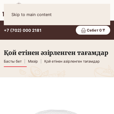
Қаз
МӘЗІР
Skip to main content
+7 (702) 000 2181
Себет 0 ₸
Қой етінен әзірленген тағамдар
Басты бет
Мәзір
Қой етінен азірленген тағамдар