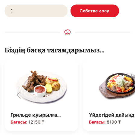
Біздің басқа тағамдарымыз...
Грильде қуырылға…
Үйдегідей дайын
Бағасы:
12150 ₸
Бағасы:
8190 ₸