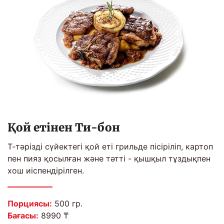
Қой етінен Ти-бон
Т-тәрізді сүйектегі қой еті грильде пісіріліп, картоп
пен пияз қосылған және тәтті - қышқыл тұздықпен
хош иіспендірілген.
Порциясы:
500 гр.
Бағасы:
8990 ₸