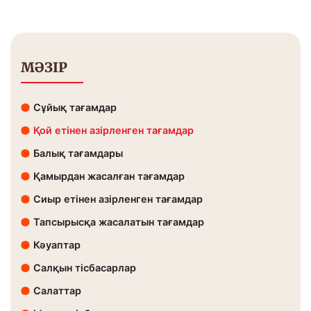
МӘЗІР
Сұйық тағамдар
Қой етінен азірленген тағамдар
Балық тағамдары
Қамырдан жасалған тағамдар
Сиыр етінен азірленген тағамдар
Тапсырысқа жасалатын тағамдар
Кәуаптар
Салқын тісбасарлар
Салаттар