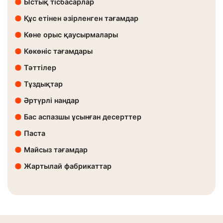
Ыстық тісбасарлар
Құс етінен әзірленген тағамдар
Көне орыс қаусырмалары
Көкөніс тағамдары
Тәттілер
Тұздықтар
Әртүрлі нандар
Бас аспазшы ұсынған десерттер
Паста
Майсыз тағамдар
Жартылай фабрикаттар