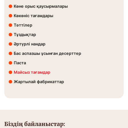
Көне орыс қаусырмалары
Көкөніс тағамдары
Тәттілер
Тұздықтар
Әртүрлі нандар
Бас аспазшы ұсынған десерттер
Паста
Майсыз тағамдар
Жартылай фабрикаттар
Біздің байланыстар: