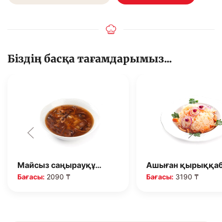
Біздің басқа тағамдарымыз...
Майсыз саңырауқұ…
Ашыған қырыққа
Бағасы:
2090 ₸
Бағасы:
3190 ₸