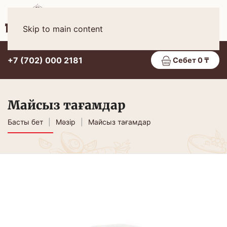
Қаз
МӘЗІР
Skip to main content
+7 (702) 000 2181
Себет 0 ₸
Майсыз тағамдар
Басты бет
Мәзір
Майсыз тағамдар