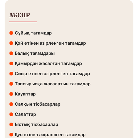
МӘЗІР
Сұйық тағамдар
Қой етінен азірленген тағамдар
Балық тағамдары
Қамырдан жасалған тағамдар
Сиыр етінен азірленген тағамдар
Тапсырысқа жасалатын тағамдар
Кәуаптар
Салқын тісбасарлар
Салаттар
Ыстық тісбасарлар
Құс етінен әзірленген тағамдар