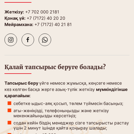
Жеткізу:
+7 702 000 2181
Қонақ үй:
+7 (7172) 40 20 20
Мейрамхана:
+7 (7172) 40 21 81
Қалай тапсырыс беруге болады?
Тапсырыс беру
үйге немесе жұмысқа, кеңсеге немесе
кез келген басқа жерге азық-түлік жеткізу
мүмкіндігінше
қарапайым
:
себетке ыдыс-аяқ қосып, төлем түймесін басыңыз;
аты-жөніңізді, телефоныңызды және жеткізу
мекенжайыңызды көрсетіңіз;
содан кейін біздің менеджер сізге тапсырысты растау
үшін 2 минут ішінде қайта қоңырау шалады;