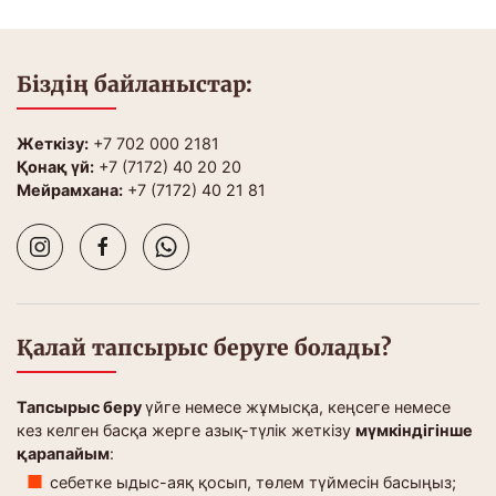
Біздің байланыстар:
Жеткізу:
+7 702 000 2181
Қонақ үй:
+7 (7172) 40 20 20
Мейрамхана:
+7 (7172) 40 21 81
Қалай тапсырыс беруге болады?
Тапсырыс беру
үйге немесе жұмысқа, кеңсеге немесе
кез келген басқа жерге азық-түлік жеткізу
мүмкіндігінше
қарапайым
:
себетке ыдыс-аяқ қосып, төлем түймесін басыңыз;