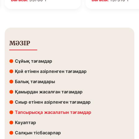
МӘЗІР
Сұйық тағамдар
Қой етінен азірленген тағамдар
Балық тағамдары
Қамырдан жасалған тағамдар
Сиыр етінен азірленген тағамдар
Тапсырысқа жасалатын тағамдар
Кәуаптар
Салқын тісбасарлар