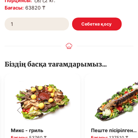
Порциясы:
1,8/1,2 кг.
Бағасы:
63820 ₸
Біздің басқа тағамдарымыз...
Микс - гриль
Пеште пісірілген…
Бағасы:
53760 ₸
Бағасы:
137510 ₸