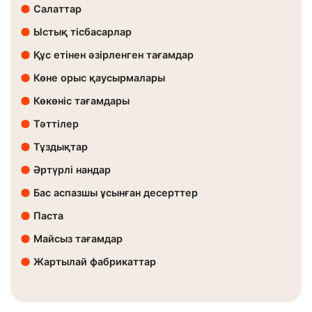
Салаттар
Ыстық тісбасарлар
Құс етінен әзірленген тағамдар
Көне орыс қаусырмалары
Көкөніс тағамдары
Тәттілер
Тұздықтар
Әртүрлі нандар
Бас аспазшы ұсынған десерттер
Паста
Майсыз тағамдар
Жартылай фабрикаттар