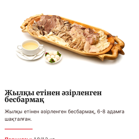
Жылқы етінен әзірленген
бесбармақ
Жылқы етінен әзірленген бесбармақ, 6-8 адамға
шақталған.