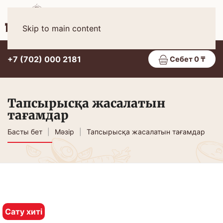
Қаз
МӘЗІР
Skip to main content
+7 (702) 000 2181
Себет 0 ₸
Тапсырысқа жасалатын
тағамдар
Басты бет
Мәзір
Тапсырысқа жасалатын тағамдар
Сату хиті