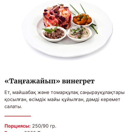
«Таңғажайып» винегрет
Ет, майшабақ және томарқұлақ саңырауқұлақтары
қосылған, өсімдік майы құйылған, дәмді керемет
салаты.
Порциясы:
250/90 гр.