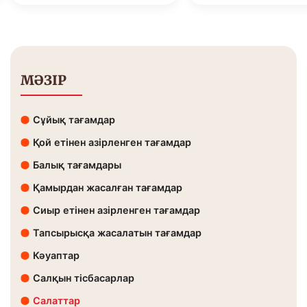
МӘЗІР
Сұйық тағамдар
Қой етінен азірленген тағамдар
Балық тағамдары
Қамырдан жасалған тағамдар
Сиыр етінен азірленген тағамдар
Тапсырысқа жасалатын тағамдар
Кәуаптар
Салқын тісбасарлар
Салаттар