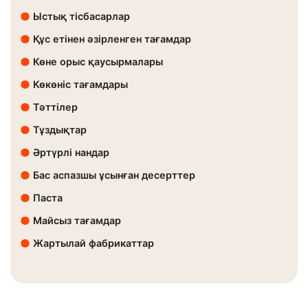
Ыстық тісбасарлар
Құс етінен әзірленген тағамдар
Көне орыс қаусырмалары
Көкөніс тағамдары
Тәттілер
Тұздықтар
Әртүрлі нандар
Бас аспазшы ұсынған десерттер
Паста
Майсыз тағамдар
Жартылай фабрикаттар