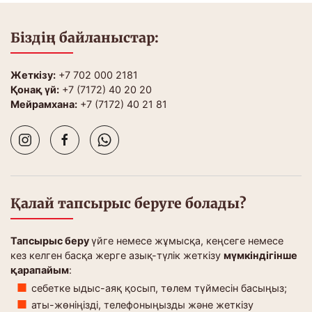
Біздің байланыстар:
Жеткізу:
+7 702 000 2181
Қонақ үй:
+7 (7172) 40 20 20
Мейрамхана:
+7 (7172) 40 21 81
Қалай тапсырыс беруге болады?
Тапсырыс беру
үйге немесе жұмысқа, кеңсеге немесе
кез келген басқа жерге азық-түлік жеткізу
мүмкіндігінше
қарапайым
:
себетке ыдыс-аяқ қосып, төлем түймесін басыңыз;
аты-жөніңізді, телефоныңызды және жеткізу