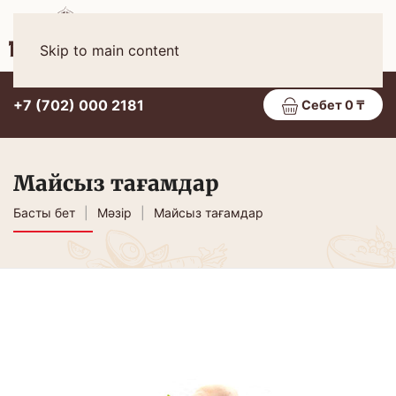
Қаз
МӘЗІР
Skip to main content
+7 (702) 000 2181
Себет 0 ₸
Майсыз тағамдар
Басты бет
Мәзір
Майсыз тағамдар