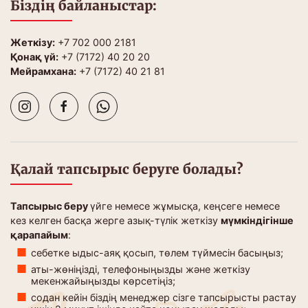
Біздің байланыстар:
Жеткізу:
+7 702 000 2181
Қонақ үй:
+7 (7172) 40 20 20
Мейрамхана:
+7 (7172) 40 21 81
Қалай тапсырыс беруге болады?
Тапсырыс беру
үйге немесе жұмысқа, кеңсеге немесе
кез келген басқа жерге азық-түлік жеткізу
мүмкіндігінше
қарапайым
:
себетке ыдыс-аяқ қосып, төлем түймесін басыңыз;
аты-жөніңізді, телефоныңызды және жеткізу
мекенжайыңызды көрсетіңіз;
содан кейін біздің менеджер сізге тапсырысты растау