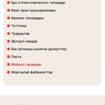
Құс етінен әзірленген тағамдар
Көне орыс қаусырмалары
Көкөніс тағамдары
Тәттілер
Тұздықтар
Әртүрлі нандар
Бас аспазшы ұсынған десерттер
Паста
Майсыз тағамдар
Жартылай фабрикаттар