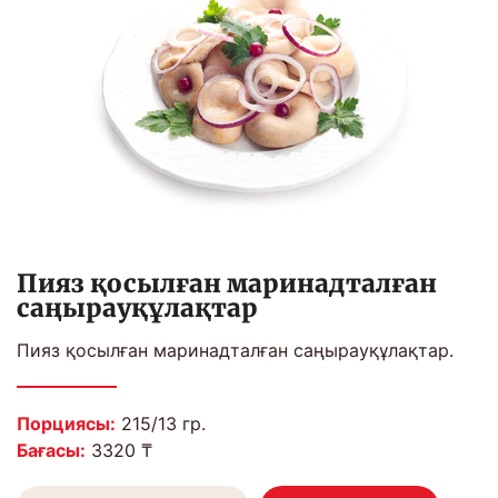
Пияз қосылған маринадталған
саңырауқұлақтар
Пияз қосылған маринадталған саңырауқұлақтар.
Порциясы:
215/13 гр.
Бағасы:
3320 ₸