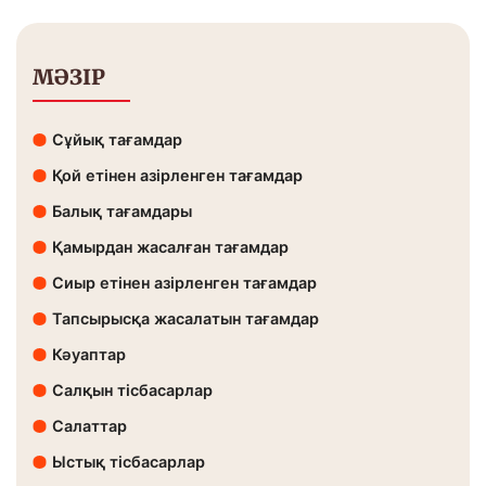
МӘЗІР
Сұйық тағамдар
Қой етінен азірленген тағамдар
Балық тағамдары
Қамырдан жасалған тағамдар
Сиыр етінен азірленген тағамдар
Тапсырысқа жасалатын тағамдар
Кәуаптар
Салқын тісбасарлар
Салаттар
Ыстық тісбасарлар