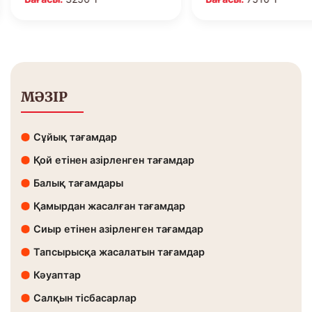
МӘЗІР
Сұйық тағамдар
Қой етінен азірленген тағамдар
Балық тағамдары
Қамырдан жасалған тағамдар
Сиыр етінен азірленген тағамдар
Тапсырысқа жасалатын тағамдар
Кәуаптар
Салқын тісбасарлар