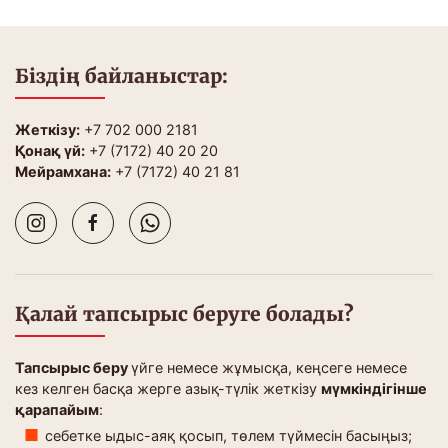
Біздің байланыстар:
Жеткізу:
+7 702 000 2181
Қонақ үй:
+7 (7172) 40 20 20
Мейрамхана:
+7 (7172) 40 21 81
Қалай тапсырыс беруге болады?
Тапсырыс беру
үйге немесе жұмысқа, кеңсеге немесе
кез келген басқа жерге азық-түлік жеткізу
мүмкіндігінше
қарапайым
:
себетке ыдыс-аяқ қосып, төлем түймесін басыңыз;