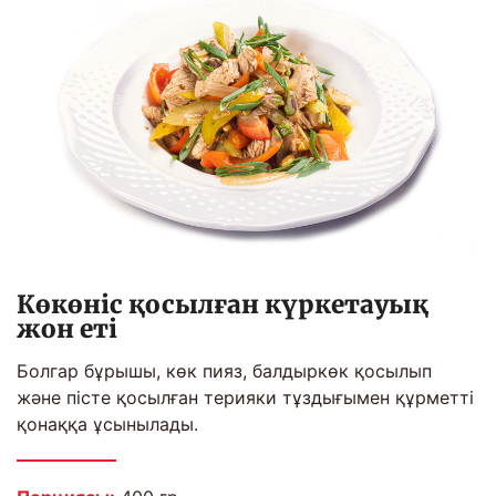
Көкөніс қосылған күркетауық
жон еті
Болгар бұрышы, көк пияз, балдыркөк қосылып
және пісте қосылған терияки тұздығымен құрметті
қонаққа ұсынылады.