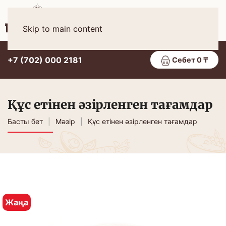
Қаз
МӘЗІР
Skip to main content
+7 (702) 000 2181
Себет 0 ₸
Құс етінен әзірленген тағамдар
Басты бет
Мәзір
Құс етінен әзірленген тағамдар
Жаңа