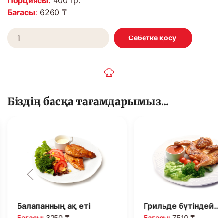
Порциясы:
400 гр.
Бағасы:
6260 ₸
Біздің басқа тағамдарымыз...
Балапанның ақ еті
Грильде бүтіндей
Бағасы:
3250 ₸
Бағасы:
7510 ₸