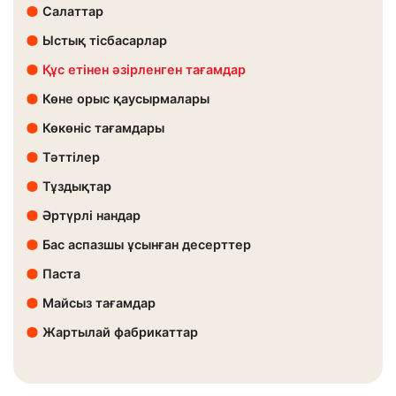
Салаттар
Ыстық тісбасарлар
Құс етінен әзірленген тағамдар
Көне орыс қаусырмалары
Көкөніс тағамдары
Тәттілер
Тұздықтар
Әртүрлі нандар
Бас аспазшы ұсынған десерттер
Паста
Майсыз тағамдар
Жартылай фабрикаттар