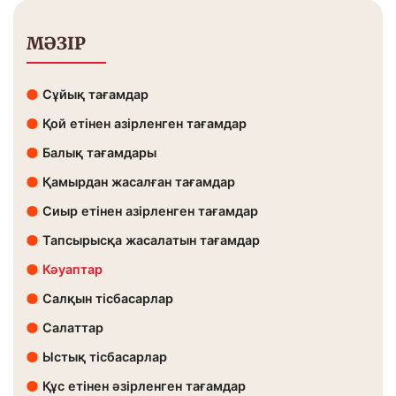
МӘЗІР
Сұйық тағамдар
Қой етінен азірленген тағамдар
Балық тағамдары
Қамырдан жасалған тағамдар
Сиыр етінен азірленген тағамдар
Тапсырысқа жасалатын тағамдар
Кәуаптар
Салқын тісбасарлар
Салаттар
Ыстық тісбасарлар
Құс етінен әзірленген тағамдар