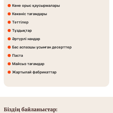
Көне орыс қаусырмалары
Көкөніс тағамдары
Тәттілер
Тұздықтар
Әртүрлі нандар
Бас аспазшы ұсынған десерттер
Паста
Майсыз тағамдар
Жартылай фабрикаттар
Біздің байланыстар: