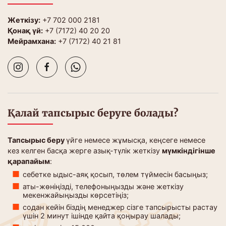
Жеткізу:
+7 702 000 2181
Қонақ үй:
+7 (7172) 40 20 20
Мейрамхана:
+7 (7172) 40 21 81
Қалай тапсырыс беруге болады?
Тапсырыс беру
үйге немесе жұмысқа, кеңсеге немесе
кез келген басқа жерге азық-түлік жеткізу
мүмкіндігінше
қарапайым
:
себетке ыдыс-аяқ қосып, төлем түймесін басыңыз;
аты-жөніңізді, телефоныңызды және жеткізу
мекенжайыңызды көрсетіңіз;
содан кейін біздің менеджер сізге тапсырысты растау
үшін 2 минут ішінде қайта қоңырау шалады;