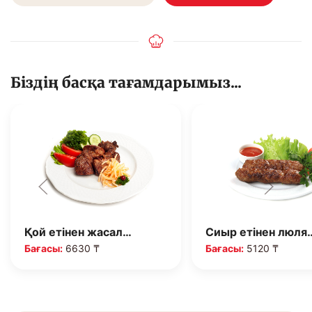
Біздің басқа тағамдарымыз...
Қой етінен жасал…
Сиыр етінен люля
Бағасы:
6630 ₸
Бағасы:
5120 ₸