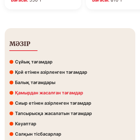
МӘЗІР
Сұйық тағамдар
Қой етінен азірленген тағамдар
Балық тағамдары
Қамырдан жасалған тағамдар
Сиыр етінен азірленген тағамдар
Тапсырысқа жасалатын тағамдар
Кәуаптар
Салқын тісбасарлар