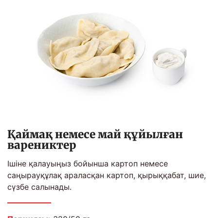
Қаймақ немесе май құйылған
варениктер
Ішіне қалауыңыз бойынша картоп немесе
саңырауқұлақ араласқан картоп, қырыққабат, шие,
сүзбе салынады.