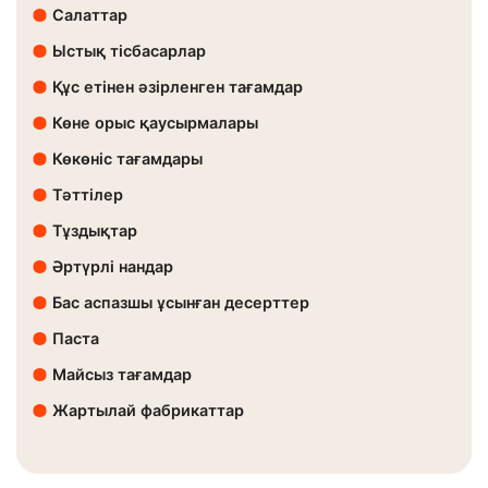
Салаттар
Ыстық тісбасарлар
Құс етінен әзірленген тағамдар
Көне орыс қаусырмалары
Көкөніс тағамдары
Тәттілер
Тұздықтар
Әртүрлі нандар
Бас аспазшы ұсынған десерттер
Паста
Майсыз тағамдар
Жартылай фабрикаттар