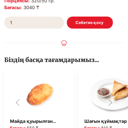
Порциясы:
320/50 гр.
Бағасы:
3040 ₸
Біздің басқа тағамдарымыз...
Майда қуырылған…
Шағын құймақтар
Бағасы:
550 ₸
Бағасы:
810 ₸