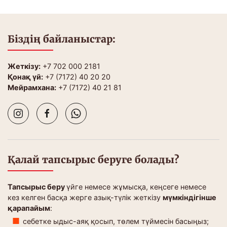
Біздің байланыстар:
Жеткізу:
+7 702 000 2181
Қонақ үй:
+7 (7172) 40 20 20
Мейрамхана:
+7 (7172) 40 21 81
Қалай тапсырыс беруге болады?
Тапсырыс беру
үйге немесе жұмысқа, кеңсеге немесе
кез келген басқа жерге азық-түлік жеткізу
мүмкіндігінше
қарапайым
:
себетке ыдыс-аяқ қосып, төлем түймесін басыңыз;