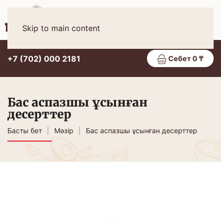
Қаз
МӘЗІР
Skip to main content
+7 (702) 000 2181
Себет 0 ₸
Бас аспазшы ұсынған
десерттер
Басты бет
Мәзір
Бас аспазшы ұсынған десерттер