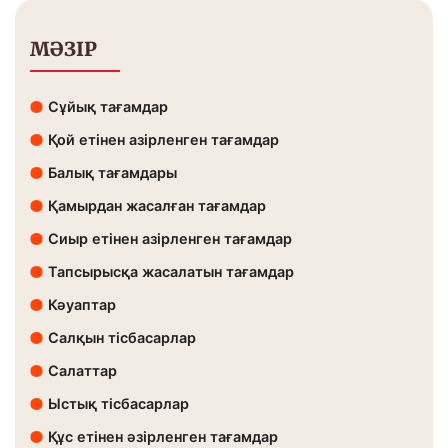
МӘЗІР
Сұйық тағамдар
Қой етінен азірленген тағамдар
Балық тағамдары
Қамырдан жасалған тағамдар
Сиыр етінен азірленген тағамдар
Тапсырысқа жасалатын тағамдар
Кәуаптар
Салқын тісбасарлар
Салаттар
Ыстық тісбасарлар
Құс етінен әзірленген тағамдар