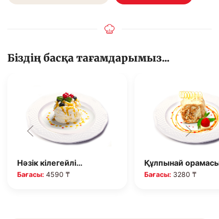
Біздің басқа тағамдарымыз...
Нәзік кілегейлі…
Құлпынай орамас
Бағасы:
4590 ₸
Бағасы:
3280 ₸