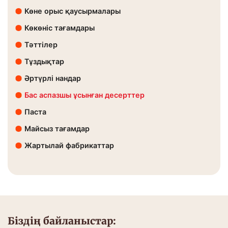
Көне орыс қаусырмалары
Көкөніс тағамдары
Тәттілер
Тұздықтар
Әртүрлі нандар
Бас аспазшы ұсынған десерттер
Паста
Майсыз тағамдар
Жартылай фабрикаттар
Біздің байланыстар: