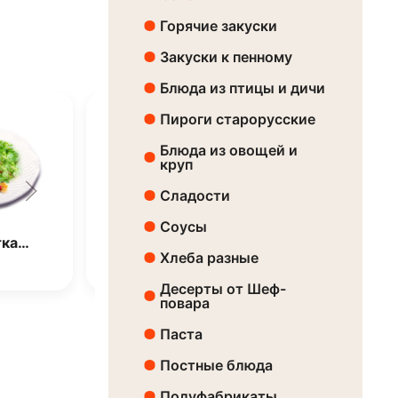
Горячие закуски
Закуски к пенному
Блюда из птицы и дичи
Пироги старорусские
Блюда из овощей и
круп
Сладости
Соусы
тка…
Салат из говядин…
Салат «Рус
Хлеба разные
Цена:
3860 ₸
Цена:
3510 ₸
Десерты от Шеф-
повара
Паста
Постные блюда
Полуфабрикаты