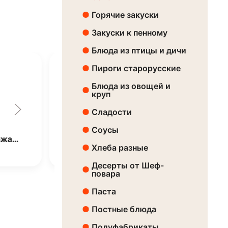
Горячие закуски
Закуски к пенному
Блюда из птицы и дичи
Пироги старорусские
Блюда из овощей и
круп
Сладости
Соусы
ажа…
Салат «Любимое к…
Хлеба разные
Цена:
4270 ₸
Десерты от Шеф-
повара
Паста
Постные блюда
Полуфабрикаты