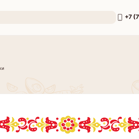
+7 (
ки